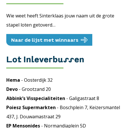
Wie weet heeft Sinterklaas jouw naam uit de grote
stapel loten getoverd…
Naar de lijst met winnaars
Lot Inleverbussen
Hema
- Oosterdijk 32
Devo
- Grootzand 20
Abbink’s Visspecialiteiten
- Galigastraat 8
Poiesz Supermarkten
- Boschplein 7, Keizersmantel
437, J. Douwamastraat 29
EP Mensonides
- Normandiaplein 5D