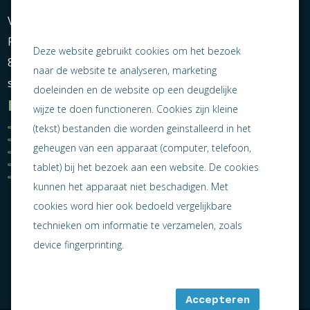
Vereniging Ondernemend Sneek
Postbus 464
Deze website gebruikt cookies om het bezoek
8600 AL Sneek
naar de website te analyseren, marketing
secretariaat@ondernemendsneek.nl
doeleinden en de website op een deugdelijke
Informatie
wijze te doen functioneren. Cookies zijn kleine
Ledenoverzicht
Nieuws
(tekst) bestanden die worden geïnstalleerd in het
Statuten
Activiteiten
geheugen van een apparaat (computer, telefoon,
Algemene voorwaarden
Lid worden
Privacy statement
Contact
tablet) bij het bezoek aan een website. De cookies
Jaarverslag 2025
kunnen het apparaat niet beschadigen. Met
cookies word hier ook bedoeld vergelijkbare
technieken om informatie te verzamelen, zoals
device fingerprinting.
Accepteren