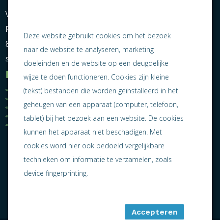
Vereniging Ondernemend Sneek
Postbus 464
Deze website gebruikt cookies om het bezoek
8600 AL Sneek
naar de website te analyseren, marketing
secretariaat@ondernemendsneek.nl
doeleinden en de website op een deugdelijke
Informatie
wijze te doen functioneren. Cookies zijn kleine
Ledenoverzicht
Nieuws
(tekst) bestanden die worden geïnstalleerd in het
Statuten
Activiteiten
geheugen van een apparaat (computer, telefoon,
Algemene voorwaarden
Lid worden
Privacy statement
Contact
tablet) bij het bezoek aan een website. De cookies
Jaarverslag 2025
kunnen het apparaat niet beschadigen. Met
cookies word hier ook bedoeld vergelijkbare
technieken om informatie te verzamelen, zoals
device fingerprinting.
Accepteren