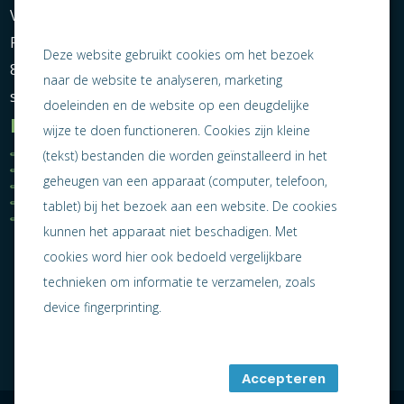
Vereniging Ondernemend Sneek
Postbus 464
Deze website gebruikt cookies om het bezoek
8600 AL Sneek
naar de website te analyseren, marketing
secretariaat@ondernemendsneek.nl
doeleinden en de website op een deugdelijke
Informatie
wijze te doen functioneren. Cookies zijn kleine
Ledenoverzicht
Nieuws
(tekst) bestanden die worden geïnstalleerd in het
Statuten
Activiteiten
geheugen van een apparaat (computer, telefoon,
Algemene voorwaarden
Lid worden
Privacy statement
Contact
tablet) bij het bezoek aan een website. De cookies
Jaarverslag 2025
kunnen het apparaat niet beschadigen. Met
cookies word hier ook bedoeld vergelijkbare
technieken om informatie te verzamelen, zoals
device fingerprinting.
Accepteren