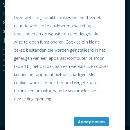
Vereniging Ondernemend Sneek
Postbus 464
Deze website gebruikt cookies om het bezoek
8600 AL Sneek
naar de website te analyseren, marketing
secretariaat@ondernemendsneek.nl
doeleinden en de website op een deugdelijke
Informatie
wijze te doen functioneren. Cookies zijn kleine
Ledenoverzicht
Nieuws
(tekst) bestanden die worden geïnstalleerd in het
Statuten
Activiteiten
geheugen van een apparaat (computer, telefoon,
Algemene voorwaarden
Lid worden
Privacy statement
Contact
tablet) bij het bezoek aan een website. De cookies
Jaarverslag 2025
kunnen het apparaat niet beschadigen. Met
cookies word hier ook bedoeld vergelijkbare
technieken om informatie te verzamelen, zoals
device fingerprinting.
Accepteren