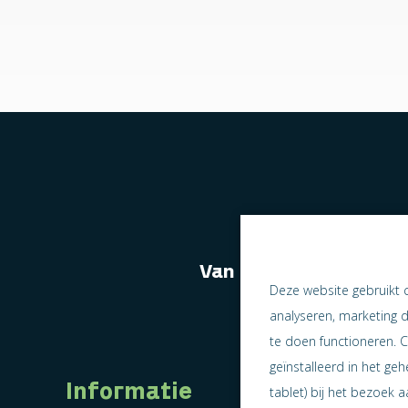
Van naast elkaar we
Deze website gebruikt 
analyseren, marketing 
te doen functioneren. C
geïnstalleerd in het ge
Informatie
tablet) bij het bezoek