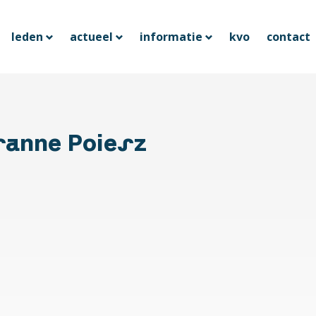
leden
actueel
informatie
kvo
contact
anne Poiesz