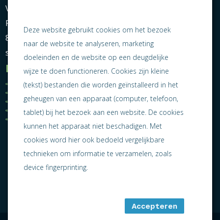
Vereniging Ondernemend Sneek
Postbus 464
Deze website gebruikt cookies om het bezoek
8600 AL Sneek
naar de website te analyseren, marketing
secretariaat@ondernemendsneek.nl
doeleinden en de website op een deugdelijke
Informatie
wijze te doen functioneren. Cookies zijn kleine
Ledenoverzicht
Nieuws
(tekst) bestanden die worden geïnstalleerd in het
Statuten
Activiteiten
geheugen van een apparaat (computer, telefoon,
Algemene voorwaarden
Lid worden
Privacy statement
Contact
tablet) bij het bezoek aan een website. De cookies
Jaarverslag 2025
kunnen het apparaat niet beschadigen. Met
cookies word hier ook bedoeld vergelijkbare
technieken om informatie te verzamelen, zoals
device fingerprinting.
Accepteren