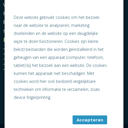
Vereniging Ondernemend Sneek
Postbus 464
Deze website gebruikt cookies om het bezoek
8600 AL Sneek
naar de website te analyseren, marketing
secretariaat@ondernemendsneek.nl
doeleinden en de website op een deugdelijke
Informatie
wijze te doen functioneren. Cookies zijn kleine
Ledenoverzicht
Nieuws
(tekst) bestanden die worden geïnstalleerd in het
Statuten
Activiteiten
geheugen van een apparaat (computer, telefoon,
Algemene voorwaarden
Lid worden
Privacy statement
Contact
tablet) bij het bezoek aan een website. De cookies
Jaarverslag 2025
kunnen het apparaat niet beschadigen. Met
cookies word hier ook bedoeld vergelijkbare
technieken om informatie te verzamelen, zoals
device fingerprinting.
Accepteren