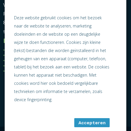
Vereniging Ondernemend Sneek
Postbus 464
Deze website gebruikt cookies om het bezoek
8600 AL Sneek
naar de website te analyseren, marketing
secretariaat@ondernemendsneek.nl
doeleinden en de website op een deugdelijke
Informatie
wijze te doen functioneren. Cookies zijn kleine
Ledenoverzicht
Nieuws
(tekst) bestanden die worden geïnstalleerd in het
Statuten
Activiteiten
geheugen van een apparaat (computer, telefoon,
Algemene voorwaarden
Lid worden
Privacy statement
Contact
tablet) bij het bezoek aan een website. De cookies
Jaarverslag 2025
kunnen het apparaat niet beschadigen. Met
cookies word hier ook bedoeld vergelijkbare
technieken om informatie te verzamelen, zoals
device fingerprinting.
Accepteren