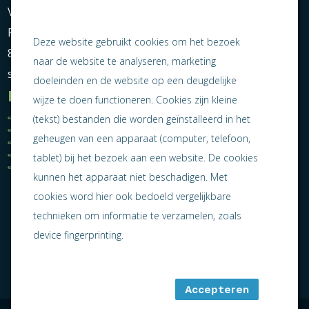
Vereniging Ondernemend Sneek
Postbus 464
Deze website gebruikt cookies om het bezoek
8600 AL Sneek
naar de website te analyseren, marketing
secretariaat@ondernemendsneek.nl
doeleinden en de website op een deugdelijke
Informatie
wijze te doen functioneren. Cookies zijn kleine
Ledenoverzicht
Nieuws
(tekst) bestanden die worden geïnstalleerd in het
Statuten
Activiteiten
geheugen van een apparaat (computer, telefoon,
Algemene voorwaarden
Lid worden
Privacy statement
Contact
tablet) bij het bezoek aan een website. De cookies
Jaarverslag 2025
kunnen het apparaat niet beschadigen. Met
cookies word hier ook bedoeld vergelijkbare
technieken om informatie te verzamelen, zoals
device fingerprinting.
Accepteren