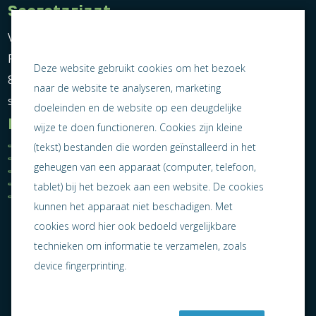
Secretariaat
Vereniging Ondernemend Sneek
Postbus 464
Deze website gebruikt cookies om het bezoek
8600 AL Sneek
naar de website te analyseren, marketing
secretariaat@ondernemendsneek.nl
doeleinden en de website op een deugdelijke
Informatie
wijze te doen functioneren. Cookies zijn kleine
Ledenoverzicht
Nieuws
(tekst) bestanden die worden geïnstalleerd in het
Statuten
Activiteiten
geheugen van een apparaat (computer, telefoon,
Algemene voorwaarden
Lid worden
Privacy statement
Contact
tablet) bij het bezoek aan een website. De cookies
Jaarverslag 2025
kunnen het apparaat niet beschadigen. Met
cookies word hier ook bedoeld vergelijkbare
technieken om informatie te verzamelen, zoals
device fingerprinting.