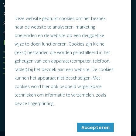
Vereniging Ondernemend Sneek
Postbus 464
Deze website gebruikt cookies om het bezoek
8600 AL Sneek
naar de website te analyseren, marketing
secretariaat@ondernemendsneek.nl
doeleinden en de website op een deugdelijke
Informatie
wijze te doen functioneren. Cookies zijn kleine
Ledenoverzicht
Nieuws
(tekst) bestanden die worden geïnstalleerd in het
Statuten
Activiteiten
geheugen van een apparaat (computer, telefoon,
Algemene voorwaarden
Lid worden
Privacy statement
Contact
tablet) bij het bezoek aan een website. De cookies
Jaarverslag 2025
kunnen het apparaat niet beschadigen. Met
cookies word hier ook bedoeld vergelijkbare
technieken om informatie te verzamelen, zoals
device fingerprinting.
Accepteren