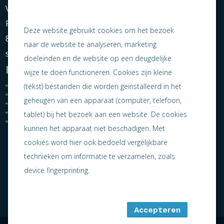
Vereniging Ondernemend Sneek
Postbus 464
Deze website gebruikt cookies om het bezoek
8600 AL Sneek
naar de website te analyseren, marketing
secretariaat@ondernemendsneek.nl
doeleinden en de website op een deugdelijke
Informatie
wijze te doen functioneren. Cookies zijn kleine
Ledenoverzicht
Nieuws
(tekst) bestanden die worden geïnstalleerd in het
Statuten
Activiteiten
geheugen van een apparaat (computer, telefoon,
Algemene voorwaarden
Lid worden
Privacy statement
Contact
tablet) bij het bezoek aan een website. De cookies
Jaarverslag 2025
kunnen het apparaat niet beschadigen. Met
cookies word hier ook bedoeld vergelijkbare
technieken om informatie te verzamelen, zoals
device fingerprinting.
Accepteren