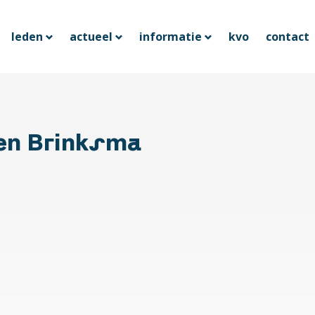
leden
actueel
informatie
kvo
contact
en Brinksma