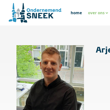
home
over ons
Arj