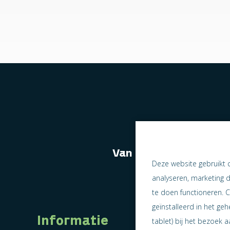
Van naast elkaar we
Deze website gebruikt 
analyseren, marketing 
te doen functioneren. C
geïnstalleerd in het ge
Informatie
tablet) bij het bezoek