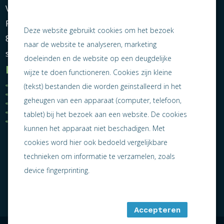
Vereniging Ondernemend Sneek
Postbus 464
Deze website gebruikt cookies om het bezoek
8600 AL Sneek
naar de website te analyseren, marketing
secretariaat@ondernemendsneek.nl
doeleinden en de website op een deugdelijke
Informatie
wijze te doen functioneren. Cookies zijn kleine
Ledenoverzicht
Nieuws
(tekst) bestanden die worden geïnstalleerd in het
Statuten
Activiteiten
geheugen van een apparaat (computer, telefoon,
Algemene voorwaarden
Lid worden
Privacy statement
Contact
tablet) bij het bezoek aan een website. De cookies
Jaarverslag 2025
kunnen het apparaat niet beschadigen. Met
cookies word hier ook bedoeld vergelijkbare
technieken om informatie te verzamelen, zoals
device fingerprinting.
Accepteren