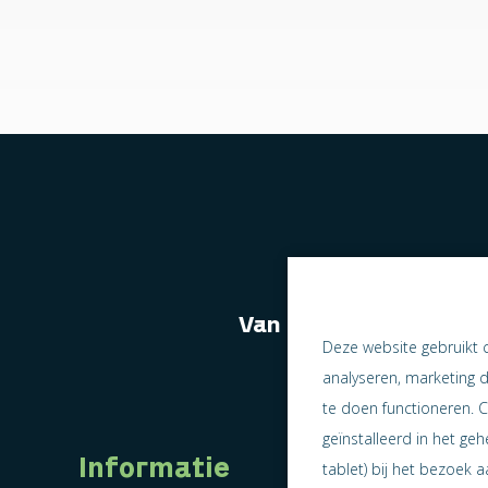
Van naast elkaar we
Deze website gebruikt 
analyseren, marketing 
te doen functioneren. C
geïnstalleerd in het ge
Informatie
tablet) bij het bezoek