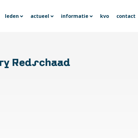
leden
actueel
informatie
kvo
contact
ry Redschaad