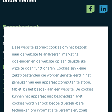
ondernemen
Secretariaat
Vereniging Ondernemend Sneek
Postbus 464
Deze website gebruikt cookies om het bezoek
8600 AL Sneek
naar de website te analyseren, marketing
secretariaat@ondernemendsneek.nl
doeleinden en de website op een deugdelijke
Informatie
wijze te doen functioneren. Cookies zijn kleine
Ledenoverzicht
Nieuws
(tekst) bestanden die worden geïnstalleerd in het
Statuten
Activiteiten
geheugen van een apparaat (computer, telefoon,
Algemene voorwaarden
Lid worden
Privacy statement
Contact
tablet) bij het bezoek aan een website. De cookies
Jaarverslag 2025
kunnen het apparaat niet beschadigen. Met
cookies word hier ook bedoeld vergelijkbare
technieken om informatie te verzamelen, zoals