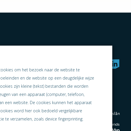
rken naar samen ondernemen
cookies om het bezoek naar de website te
doeleinden en de website op een deugdelijke wijze
ookies zijn kleine (tekst) bestanden die worden
heugen van een apparaat (computer, telefoon,
 aan een website. De cookies kunnen het apparaat
cookies word hier ook bedoeld vergelijkbare
e te verzamelen, zoals device fingerprinting.
en
en