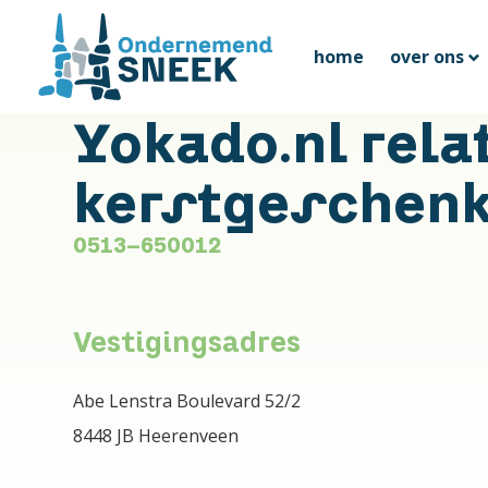
home
over ons
Yokado.nl rela
kerstgeschen
0513-650012
Vestigingsadres
Abe Lenstra Boulevard 52/2
8448 JB Heerenveen