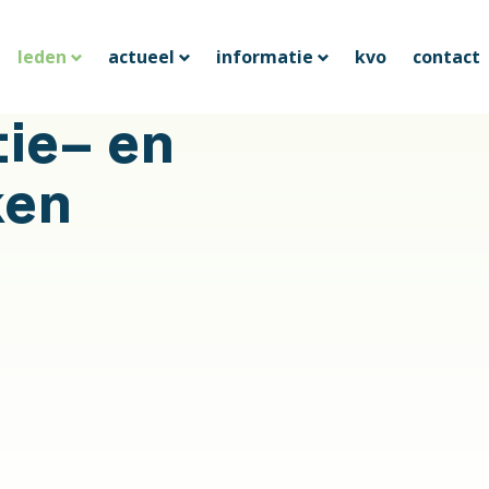
leden
actueel
informatie
kvo
contact
tie- en
ken