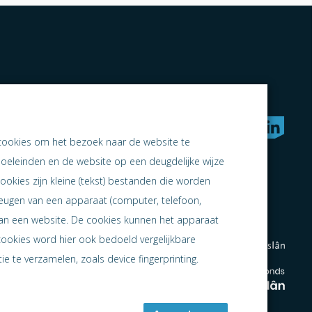
rken naar samen ondernemen
cookies om het bezoek naar de website te
doeleinden en de website op een deugdelijke wijze
ookies zijn kleine (tekst) bestanden die worden
heugen van een apparaat (computer, telefoon,
 aan een website. De cookies kunnen het apparaat
cookies word hier ook bedoeld vergelijkbare
e te verzamelen, zoals device fingerprinting.
en
en