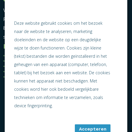
Vereniging Ondernemend Sneek
Postbus 464
Deze website gebruikt cookies om het bezoek
8600 AL Sneek
naar de website te analyseren, marketing
secretariaat@ondernemendsneek.nl
doeleinden en de website op een deugdelijke
Informatie
wijze te doen functioneren. Cookies zijn kleine
Ledenoverzicht
Nieuws
(tekst) bestanden die worden geïnstalleerd in het
Statuten
Activiteiten
geheugen van een apparaat (computer, telefoon,
Algemene voorwaarden
Lid worden
Privacy statement
Contact
tablet) bij het bezoek aan een website. De cookies
Jaarverslag 2025
kunnen het apparaat niet beschadigen. Met
cookies word hier ook bedoeld vergelijkbare
technieken om informatie te verzamelen, zoals
device fingerprinting.
Accepteren