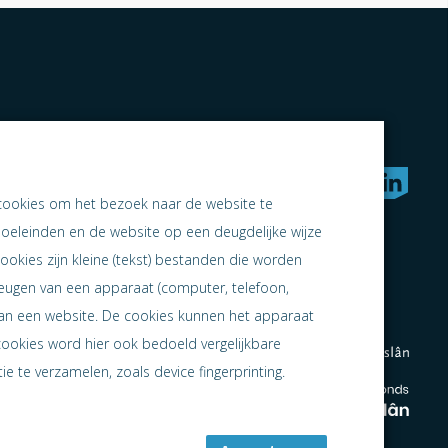
rken naar samen ondernemen
cookies om het bezoek naar de website te
doeleinden en de website op een deugdelijke wijze
ookies zijn kleine (tekst) bestanden die worden
heugen van een apparaat (computer, telefoon,
 aan een website. De cookies kunnen het apparaat
cookies word hier ook bedoeld vergelijkbare
e te verzamelen, zoals device fingerprinting.
en
en