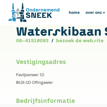
home
over ons
Waterskibaan 
06-41518093
bezoek de website
Vestigingsadres
Paviljoenwei 1D
8626 GD Offingawier
Bedrijfsinformatie