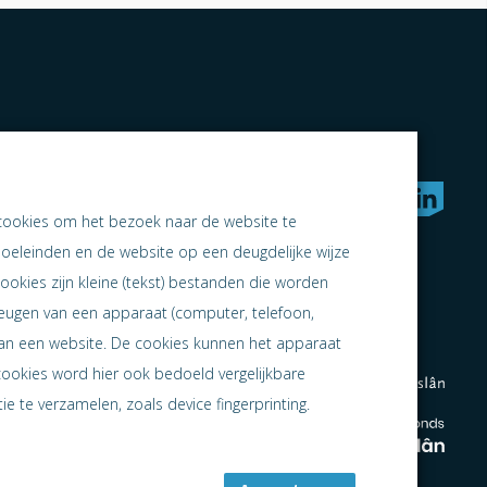
rken naar samen ondernemen
cookies om het bezoek naar de website te
doeleinden en de website op een deugdelijke wijze
ookies zijn kleine (tekst) bestanden die worden
heugen van een apparaat (computer, telefoon,
 aan een website. De cookies kunnen het apparaat
cookies word hier ook bedoeld vergelijkbare
e te verzamelen, zoals device fingerprinting.
en
en