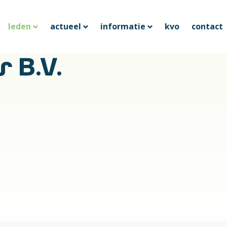
leden
actueel
informatie
kvo
contact
 B.V.