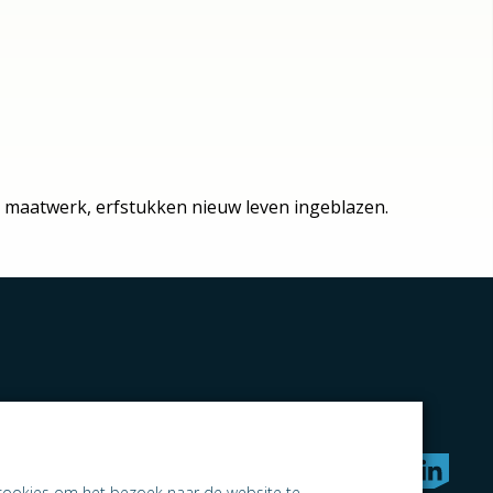
, maatwerk, erfstukken nieuw leven ingeblazen.
rken naar samen ondernemen
cookies om het bezoek naar de website te