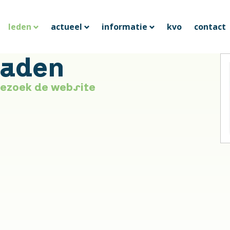
leden
actueel
informatie
kvo
contact
raden
ezoek de website