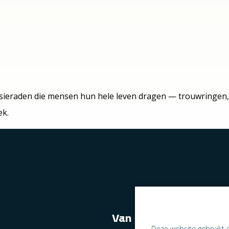
ij sieraden die mensen hun hele leven dragen — trouwringen
ek.
Van naast elkaar we
Deze website gebruikt 