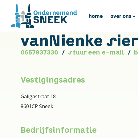
home
over ons
vanNienke sie
0657937330
stuur een e-mail
b
Vestigingsadres
Galigastraat 18
8601CP Sneek
Bedrijfsinformatie