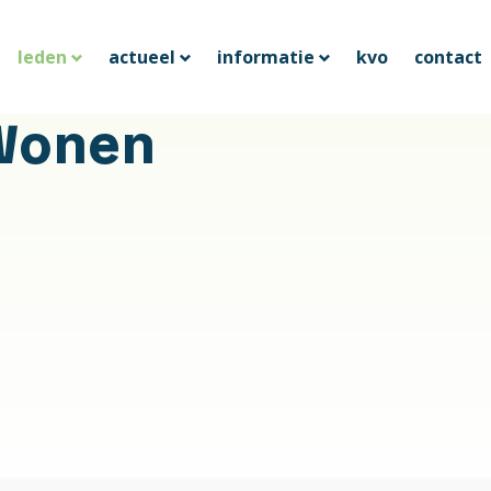
leden
actueel
informatie
kvo
contact
Wonen