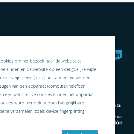
rken naar samen ondernemen
cookies om het bezoek naar de website te
doeleinden en de website op een deugdelijke wijze
ookies zijn kleine (tekst) bestanden die worden
heugen van een apparaat (computer, telefoon,
 aan een website. De cookies kunnen het apparaat
cookies word hier ook bedoeld vergelijkbare
e te verzamelen, zoals device fingerprinting.
en
en