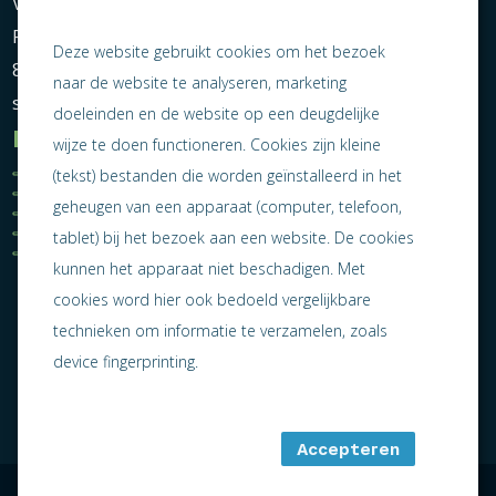
Vereniging Ondernemend Sneek
Postbus 464
Deze website gebruikt cookies om het bezoek
8600 AL Sneek
naar de website te analyseren, marketing
secretariaat@ondernemendsneek.nl
doeleinden en de website op een deugdelijke
Informatie
wijze te doen functioneren. Cookies zijn kleine
Ledenoverzicht
Nieuws
(tekst) bestanden die worden geïnstalleerd in het
Statuten
Activiteiten
geheugen van een apparaat (computer, telefoon,
Algemene voorwaarden
Lid worden
Privacy statement
Contact
tablet) bij het bezoek aan een website. De cookies
Jaarverslag 2025
kunnen het apparaat niet beschadigen. Met
cookies word hier ook bedoeld vergelijkbare
technieken om informatie te verzamelen, zoals
device fingerprinting.
Accepteren