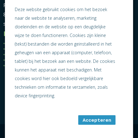
Postbus 464
Deze website gebruikt cookies om het bezoek
8600 AL Sneek
naar de website te analyseren, marketing
secretariaat@ondernemendsneek.nl
doeleinden en de website op een deugdelijke
Informatie
wijze te doen functioneren. Cookies zijn kleine
Ledenoverzicht
Nieuws
(tekst) bestanden die worden geïnstalleerd in het
Statuten
Activiteiten
geheugen van een apparaat (computer, telefoon,
Algemene voorwaarden
Lid worden
Privacy statement
Contact
tablet) bij het bezoek aan een website. De cookies
Jaarverslag 2025
kunnen het apparaat niet beschadigen. Met
cookies word hier ook bedoeld vergelijkbare
technieken om informatie te verzamelen, zoals
device fingerprinting.
Accepteren
algemene voorwaarden
sitemap