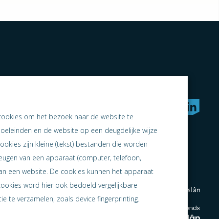
rken naar samen ondernemen
cookies om het bezoek naar de website te
doeleinden en de website op een deugdelijke wijze
ookies zijn kleine (tekst) bestanden die worden
heugen van een apparaat (computer, telefoon,
 aan een website. De cookies kunnen het apparaat
cookies word hier ook bedoeld vergelijkbare
e te verzamelen, zoals device fingerprinting.
en
en