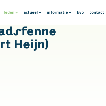
leden
actueel
informatie
kvo
contact
tadsfenne
rt Heijn)