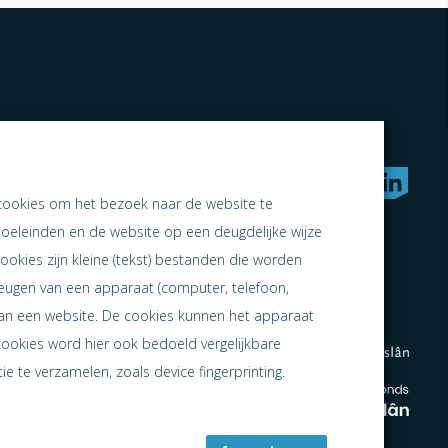
rken naar samen ondernemen
cookies om het bezoek naar de website te
doeleinden en de website op een deugdelijke wijze
ookies zijn kleine (tekst) bestanden die worden
heugen van een apparaat (computer, telefoon,
 aan een website. De cookies kunnen het apparaat
cookies word hier ook bedoeld vergelijkbare
e te verzamelen, zoals device fingerprinting.
en
en