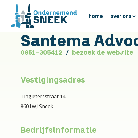
home
over ons
Santema Advo
0851-305412
bezoek de website
Vestigingsadres
Tingietersstraat 14
8601WJ Sneek
Bedrijfsinformatie