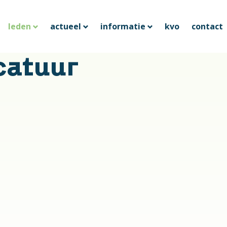
leden
actueel
informatie
kvo
contact
catuur