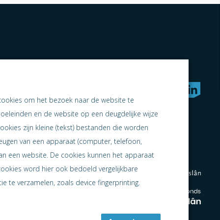
rken naar samen ondernemen
cookies om het bezoek naar de website te
doeleinden en de website op een deugdelijke wijze
ookies zijn kleine (tekst) bestanden die worden
heugen van een apparaat (computer, telefoon,
 aan een website. De cookies kunnen het apparaat
cookies word hier ook bedoeld vergelijkbare
e te verzamelen, zoals device fingerprinting.
en
en