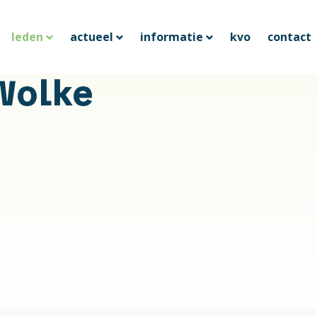
leden
actueel
informatie
kvo
contact
Wolke