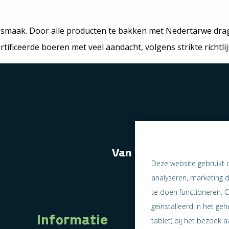
n smaak. Door alle producten te bakken met Nedertarwe drag
ficeerde boeren met veel aandacht, volgens strikte richtli
Van naast elkaar we
Deze website gebruikt 
analyseren, marketing 
te doen functioneren. C
geïnstalleerd in het ge
Informatie
tablet) bij het bezoek