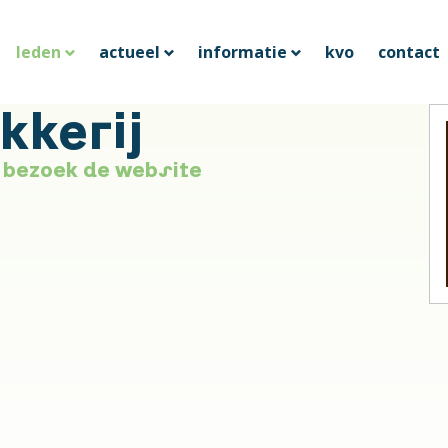
leden
actueel
informatie
kvo
contact
kkerij
bezoek de website