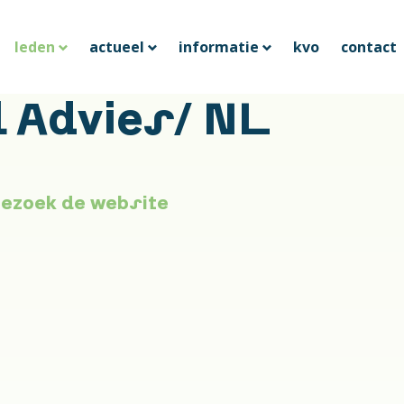
leden
actueel
informatie
kvo
contact
l Advies/ NL
ezoek de website