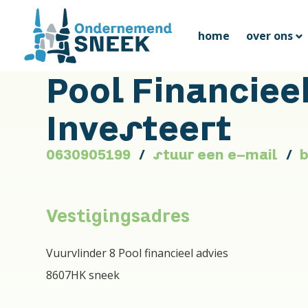
home
over ons
Pool Financiee
Investeert
0630905199
stuur een e-mail
b
Vestigingsadres
Vuurvlinder 8 Pool financieel advies
8607HK sneek