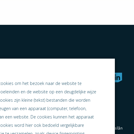
rken naar samen ondernemen
cookies om het bezoek naar de website te
doeleinden en de website op een deugdelijke wijze
ookies zijn kleine (tekst) bestanden die worden
heugen van een apparaat (computer, telefoon,
 aan een website. De cookies kunnen het apparaat
cookies word hier ook bedoeld vergelijkbare
e te verzamelen, zoals device fingerprinting.