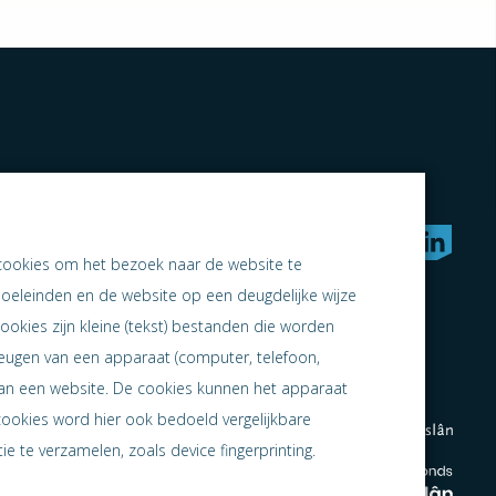
rken naar samen ondernemen
cookies om het bezoek naar de website te
doeleinden en de website op een deugdelijke wijze
ookies zijn kleine (tekst) bestanden die worden
heugen van een apparaat (computer, telefoon,
 aan een website. De cookies kunnen het apparaat
cookies word hier ook bedoeld vergelijkbare
e te verzamelen, zoals device fingerprinting.
en
en