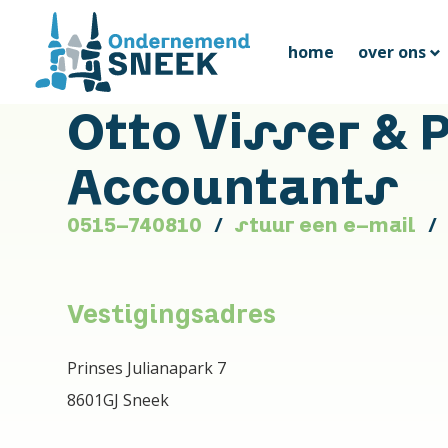
home
over ons
Otto Visser & 
Accountants
0515-740810
stuur een e-mail
Vestigingsadres
Prinses Julianapark 7
8601GJ Sneek