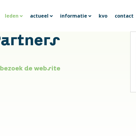
leden
actueel
informatie
kvo
contact
Partners
bezoek de website