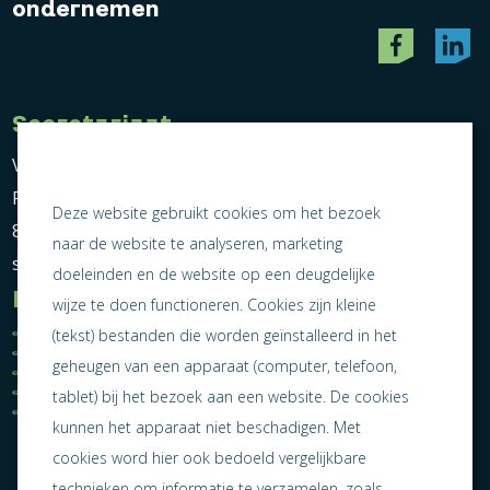
ondernemen
Secretariaat
Vereniging Ondernemend Sneek
Postbus 464
Deze website gebruikt cookies om het bezoek
8600 AL Sneek
naar de website te analyseren, marketing
secretariaat@ondernemendsneek.nl
doeleinden en de website op een deugdelijke
Informatie
wijze te doen functioneren. Cookies zijn kleine
Ledenoverzicht
Nieuws
(tekst) bestanden die worden geïnstalleerd in het
Statuten
Activiteiten
geheugen van een apparaat (computer, telefoon,
Algemene voorwaarden
Lid worden
Privacy statement
Contact
tablet) bij het bezoek aan een website. De cookies
Jaarverslag 2025
kunnen het apparaat niet beschadigen. Met
cookies word hier ook bedoeld vergelijkbare
technieken om informatie te verzamelen, zoals