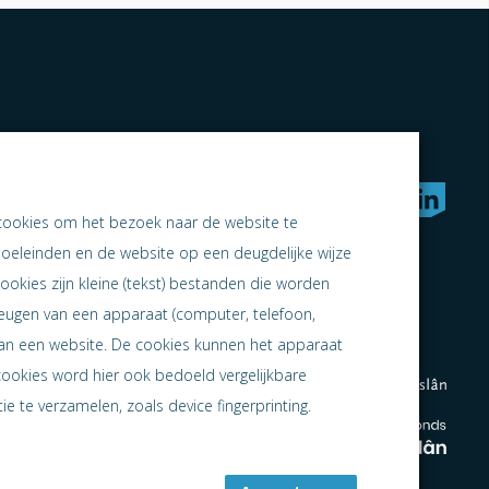
rken naar samen ondernemen
cookies om het bezoek naar de website te
doeleinden en de website op een deugdelijke wijze
ookies zijn kleine (tekst) bestanden die worden
heugen van een apparaat (computer, telefoon,
 aan een website. De cookies kunnen het apparaat
cookies word hier ook bedoeld vergelijkbare
e te verzamelen, zoals device fingerprinting.
en
en