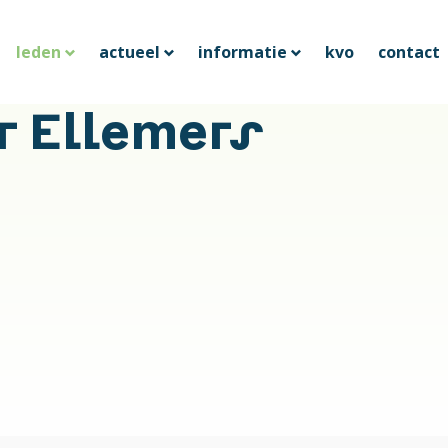
leden
actueel
informatie
kvo
contact
r Ellemers