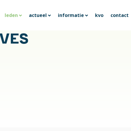
leden
actueel
informatie
kvo
contact
IVES