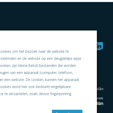
rken naar samen ondernemen
cookies om het bezoek naar de website te
doeleinden en de website op een deugdelijke wijze
ookies zijn kleine (tekst) bestanden die worden
heugen van een apparaat (computer, telefoon,
 aan een website. De cookies kunnen het apparaat
cookies word hier ook bedoeld vergelijkbare
e te verzamelen, zoals device fingerprinting.
en
en