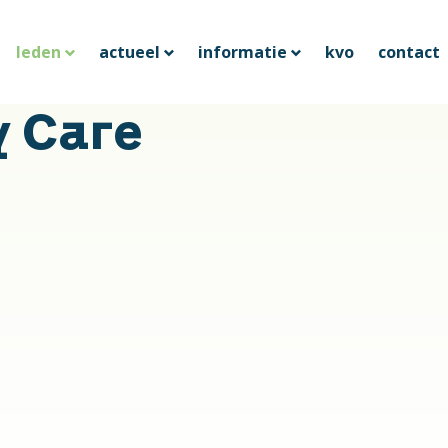
leden
actueel
informatie
kvo
contact
y Care