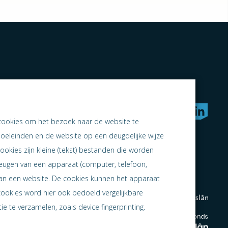
rken naar samen ondernemen
cookies om het bezoek naar de website te
doeleinden en de website op een deugdelijke wijze
ookies zijn kleine (tekst) bestanden die worden
heugen van een apparaat (computer, telefoon,
 aan een website. De cookies kunnen het apparaat
cookies word hier ook bedoeld vergelijkbare
e te verzamelen, zoals device fingerprinting.
en
en