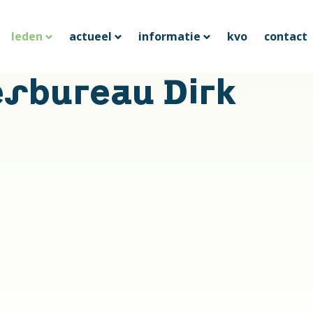
leden
actueel
informatie
kvo
contact
esbureau Dirk