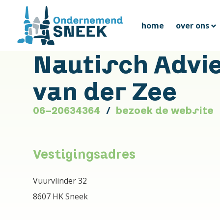
home
over ons
Nautisch Advi
van der Zee
06-20634364
bezoek de website
Vestigingsadres
Vuurvlinder 32
8607 HK Sneek