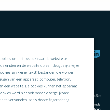
rken naar samen ondernemen
cookies om het bezoek naar de website te
doeleinden en de website op een deugdelijke wijze
ookies zijn kleine (tekst) bestanden die worden
heugen van een apparaat (computer, telefoon,
 aan een website. De cookies kunnen het apparaat
cookies word hier ook bedoeld vergelijkbare
e te verzamelen, zoals device fingerprinting.
en
en