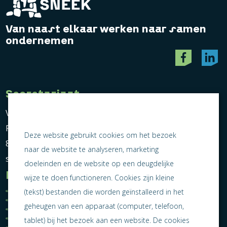
Van naast elkaar werken naar samen
ondernemen
Secretariaat
Vereniging Ondernemend Sneek
Postbus 464
Deze website gebruikt cookies om het bezoek
8600 AL Sneek
naar de website te analyseren, marketing
secretariaat@ondernemendsneek.nl
doeleinden en de website op een deugdelijke
Informatie
wijze te doen functioneren. Cookies zijn kleine
Ledenoverzicht
Nieuws
(tekst) bestanden die worden geïnstalleerd in het
Statuten
Activiteiten
geheugen van een apparaat (computer, telefoon,
Algemene voorwaarden
Lid worden
Privacy statement
Contact
tablet) bij het bezoek aan een website. De cookies