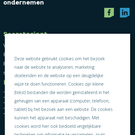
ondernemen
Secretariaat
Vereniging Ondernemend Sneek
Postbus 464
Deze website gebruikt cookies om het bezoek
8600 AL Sneek
naar de website te analyseren, marketing
secretariaat@ondernemendsneek.nl
doeleinden en de website op een deugdelijke
Informatie
wijze te doen functioneren. Cookies zijn kleine
Ledenoverzicht
Nieuws
(tekst) bestanden die worden geïnstalleerd in het
Statuten
Activiteiten
geheugen van een apparaat (computer, telefoon,
Algemene voorwaarden
Lid worden
Privacy statement
Contact
tablet) bij het bezoek aan een website. De cookies
Jaarverslag 2025
kunnen het apparaat niet beschadigen. Met
cookies word hier ook bedoeld vergelijkbare
technieken om informatie te verzamelen, zoals