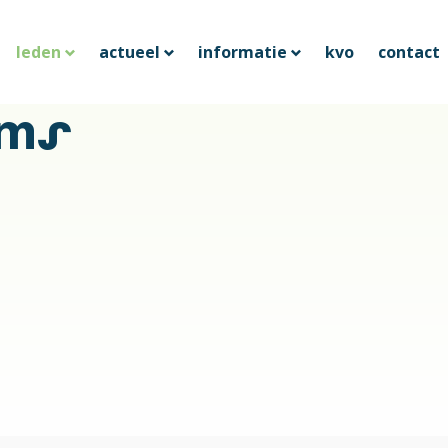
leden
actueel
informatie
kvo
contact
ems