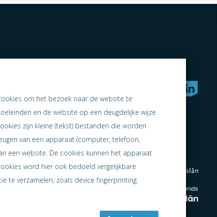
rken naar samen ondernemen
cookies om het bezoek naar de website te
doeleinden en de website op een deugdelijke wijze
ookies zijn kleine (tekst) bestanden die worden
heugen van een apparaat (computer, telefoon,
 aan een website. De cookies kunnen het apparaat
cookies word hier ook bedoeld vergelijkbare
e te verzamelen, zoals device fingerprinting.
en
en