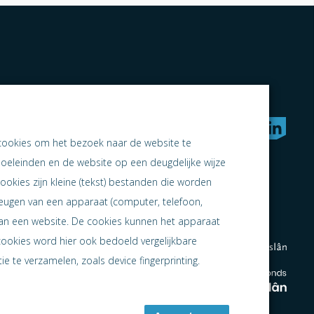
rken naar samen ondernemen
cookies om het bezoek naar de website te
doeleinden en de website op een deugdelijke wijze
ookies zijn kleine (tekst) bestanden die worden
heugen van een apparaat (computer, telefoon,
 aan een website. De cookies kunnen het apparaat
cookies word hier ook bedoeld vergelijkbare
e te verzamelen, zoals device fingerprinting.
en
en