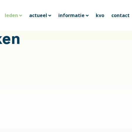
leden
actueel
informatie
kvo
contact
ken