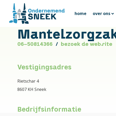
home
over ons
Mantelzorgza
06-50814366
bezoek de website
Vestigingsadres
Rietschar 4
8607 KH Sneek
Bedrijfsinformatie