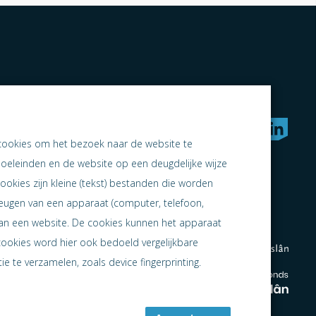
rken naar samen ondernemen
cookies om het bezoek naar de website te
doeleinden en de website op een deugdelijke wijze
ookies zijn kleine (tekst) bestanden die worden
heugen van een apparaat (computer, telefoon,
 aan een website. De cookies kunnen het apparaat
cookies word hier ook bedoeld vergelijkbare
e te verzamelen, zoals device fingerprinting.
en
en