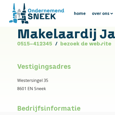
home
over ons
Makelaardij J
0515-412345
bezoek de website
Vestigingsadres
Westersingel 35
8601 EN Sneek
Bedrijfsinformatie