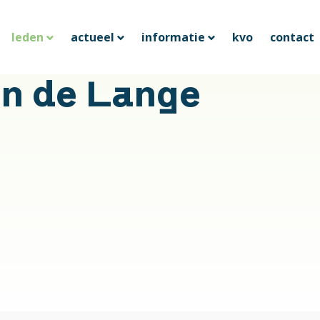
leden
actueel
informatie
kvo
contact
an de Lange