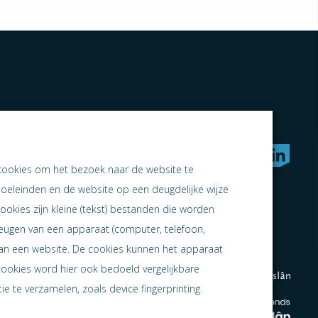
rken naar samen ondernemen
cookies om het bezoek naar de website te
doeleinden en de website op een deugdelijke wijze
ookies zijn kleine (tekst) bestanden die worden
heugen van een apparaat (computer, telefoon,
 aan een website. De cookies kunnen het apparaat
cookies word hier ook bedoeld vergelijkbare
e te verzamelen, zoals device fingerprinting.
en
en