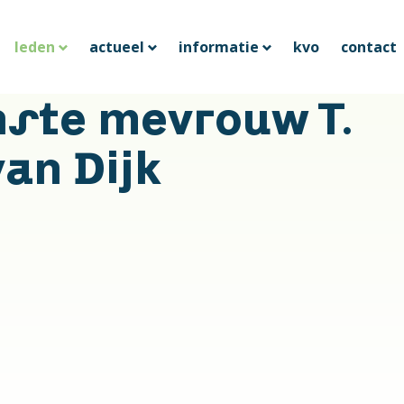
leden
actueel
informatie
kvo
contact
nste mevrouw T.
an Dijk