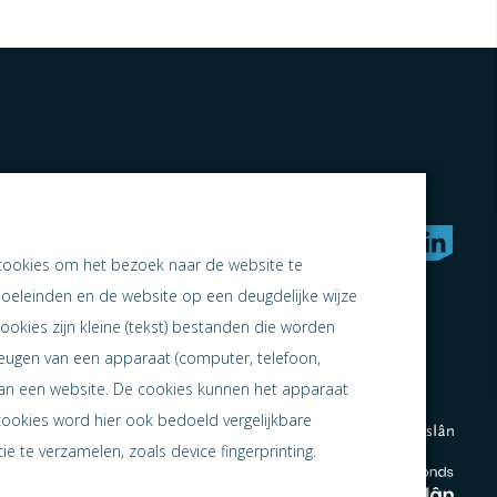
rken naar samen ondernemen
cookies om het bezoek naar de website te
doeleinden en de website op een deugdelijke wijze
ookies zijn kleine (tekst) bestanden die worden
heugen van een apparaat (computer, telefoon,
 aan een website. De cookies kunnen het apparaat
cookies word hier ook bedoeld vergelijkbare
e te verzamelen, zoals device fingerprinting.
en
en