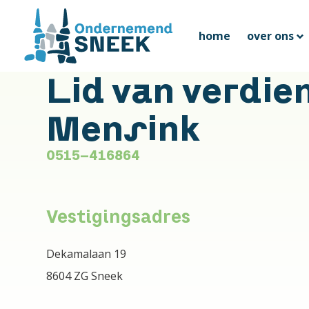
home
over ons
Lid van verdien
Mensink
0515-416864
Vestigingsadres
Dekamalaan 19
8604 ZG Sneek