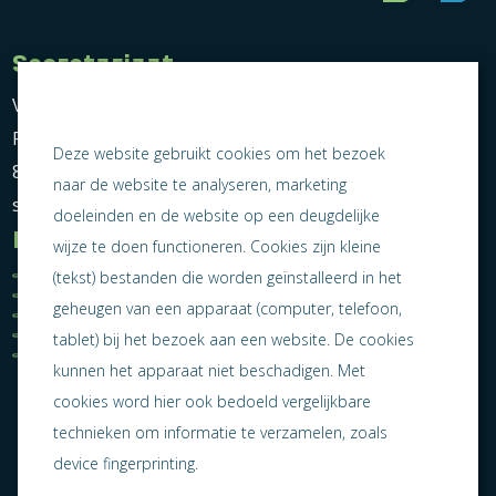
Secretariaat
Vereniging Ondernemend Sneek
Postbus 464
Deze website gebruikt cookies om het bezoek
8600 AL Sneek
naar de website te analyseren, marketing
secretariaat@ondernemendsneek.nl
doeleinden en de website op een deugdelijke
Informatie
wijze te doen functioneren. Cookies zijn kleine
Ledenoverzicht
Nieuws
(tekst) bestanden die worden geïnstalleerd in het
Statuten
Activiteiten
geheugen van een apparaat (computer, telefoon,
Algemene voorwaarden
Lid worden
Privacy statement
Contact
tablet) bij het bezoek aan een website. De cookies
Jaarverslag 2025
kunnen het apparaat niet beschadigen. Met
cookies word hier ook bedoeld vergelijkbare
technieken om informatie te verzamelen, zoals
device fingerprinting.