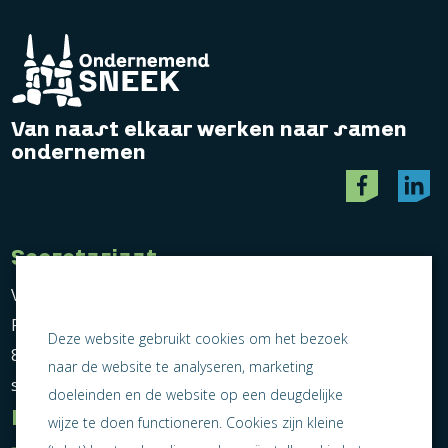
Van naast elkaar werken naar samen
ondernemen
Secretariaat
Vereniging Ondernemend Sneek
Postbus 464
Deze website gebruikt cookies om het bezoek
8600 AL Sneek
naar de website te analyseren, marketing
secretariaat@ondernemendsneek.nl
doeleinden en de website op een deugdelijke
Informatie
wijze te doen functioneren. Cookies zijn kleine