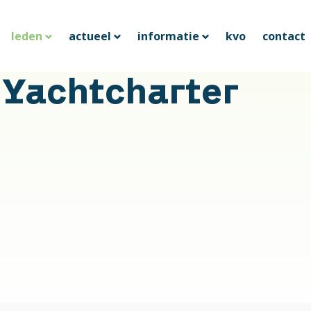
leden
actueel
informatie
kvo
contact
 Yachtcharter