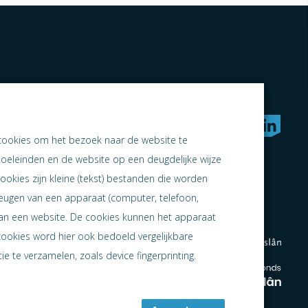
rken naar samen ondernemen
cookies om het bezoek naar de website te
doeleinden en de website op een deugdelijke wijze
ookies zijn kleine (tekst) bestanden die worden
heugen van een apparaat (computer, telefoon,
 aan een website. De cookies kunnen het apparaat
cookies word hier ook bedoeld vergelijkbare
e te verzamelen, zoals device fingerprinting.
en
en