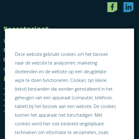
Secretariaat
Vereniging Ondernemend Sneek
Postbus 464
Deze website gebruikt cookies om het bezoek
8600 AL Sneek
naar de website te analyseren, marketing
secretariaat@ondernemendsneek.nl
doeleinden en de website op een deugdelijke
Informatie
wijze te doen functioneren. Cookies zijn kleine
Ledenoverzicht
Nieuws
(tekst) bestanden die worden geïnstalleerd in het
Statuten
Activiteiten
geheugen van een apparaat (computer, telefoon,
Algemene voorwaarden
Lid worden
Privacy statement
Contact
tablet) bij het bezoek aan een website. De cookies
Jaarverslag 2025
kunnen het apparaat niet beschadigen. Met
cookies word hier ook bedoeld vergelijkbare
technieken om informatie te verzamelen, zoals