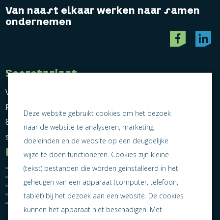
Van naast elkaar werken naar samen
ondernemen
Secretariaat
Vereniging Ondernemend Sneek
Postbus 464
Deze website gebruikt cookies om het bezoek
8600 AL Sneek
naar de website te analyseren, marketing
secretariaat@ondernemendsneek.nl
doeleinden en de website op een deugdelijke
Informatie
wijze te doen functioneren. Cookies zijn kleine
Ledenoverzicht
Nieuws
(tekst) bestanden die worden geïnstalleerd in het
Statuten
Activiteiten
geheugen van een apparaat (computer, telefoon,
Algemene voorwaarden
Lid worden
Privacy statement
Contact
tablet) bij het bezoek aan een website. De cookies
Jaarverslag 2025
kunnen het apparaat niet beschadigen. Met