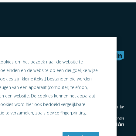
rken naar samen ondernemen
cookies om het bezoek naar de website te
doeleinden en de website op een deugdelijke wijze
ookies zijn kleine (tekst) bestanden die worden
heugen van een apparaat (computer, telefoon,
 aan een website. De cookies kunnen het apparaat
cookies word hier ook bedoeld vergelijkbare
e te verzamelen, zoals device fingerprinting.
en
en