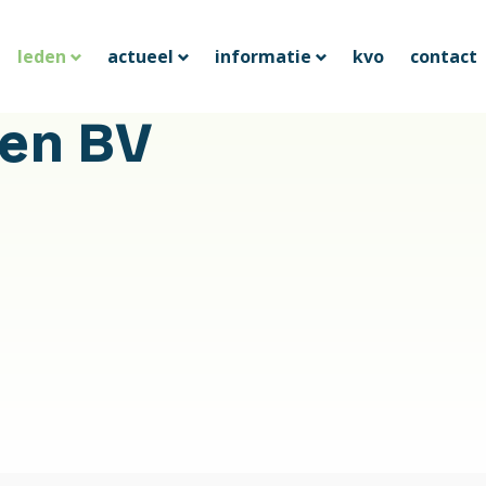
leden
actueel
informatie
kvo
contact
en BV